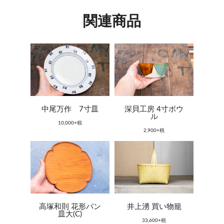
関連商品
中尾万作 7寸皿
深貝工房 4寸ボウ
ル
10,000+税
2,900+税
高塚和則 花形パン
井上湧 買い物籠
皿大(C)
33,600+税