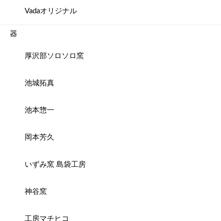
Vadaオリジナル
器
厚沢部ソロソロ窯
池城拓真
池本惣一
岡本芳久
いずみ窯 島袋工房
神谷窯
工房マチヒコ