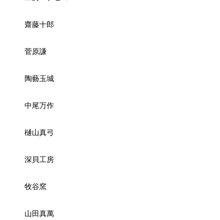
齋藤十郎
菅原謙
陶藝玉城
中尾万作
樋山真弓
深貝工房
牧谷窯
山田真萬