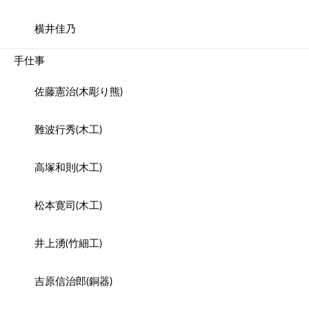
横井佳乃
手仕事
佐藤憲治(木彫り熊)
難波行秀(木工)
高塚和則(木工)
松本寛司(木工)
井上湧(竹細工)
吉原信治郎(銅器)