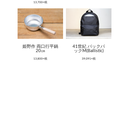
13,700+税
姫野作 両口行平鍋
41世紀 バックパ
20㎝
ックM(Ballistic)
13,800+税
39,091+税