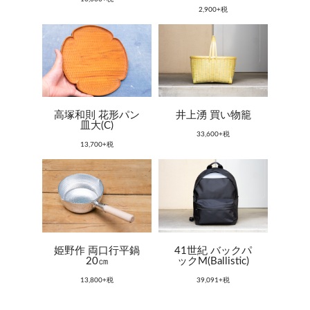
2,900+税
高塚和則 花形パン
井上湧 買い物籠
皿大(C)
33,600+税
13,700+税
姫野作 両口行平鍋
41世紀 バックパ
20㎝
ックM(Ballistic)
13,800+税
39,091+税