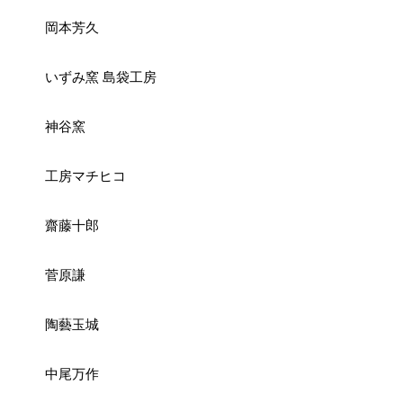
岡本芳久
いずみ窯 島袋工房
神谷窯
工房マチヒコ
齋藤十郎
菅原謙
陶藝玉城
中尾万作