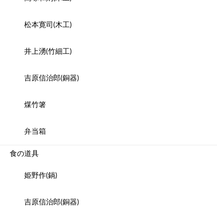
松本寛司(木工)
井上湧(竹細工)
吉原信治郎(銅器)
煤竹箸
弁当箱
食の道具
姫野作(鍋)
吉原信治郎(銅器)