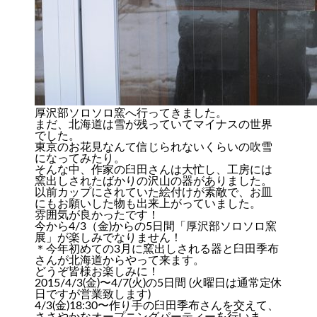
厚沢部ソロソロ窯へ行ってきました。
まだ、北海道は雪が残っていてマイナスの世界
でした。
東京のお花見なんて信じられないくらいの吹雪
になってみたり。
そんな中、作家の臼田さんは大忙し、工房には
窯出しされたばかりの沢山の器がありました。
以前カップにされていた絵付けが素敵で、お皿
にもお願いした物も出来上がっていました。
雰囲気が良かったです！
今から4/3（金)からの5日間「厚沢部ソロソロ窯
展」が楽しみでなりません！
＊今年初めての3月に窯出しされる器と臼田季布
さんが北海道からやって来ます。
どうぞ皆様お楽しみに！
2015/4/3(金)〜4/7(火)の5日間 (火曜日は通常定休
日ですが営業致します)
4/3(金)18:30〜作り手の臼田季布さんを交えて、