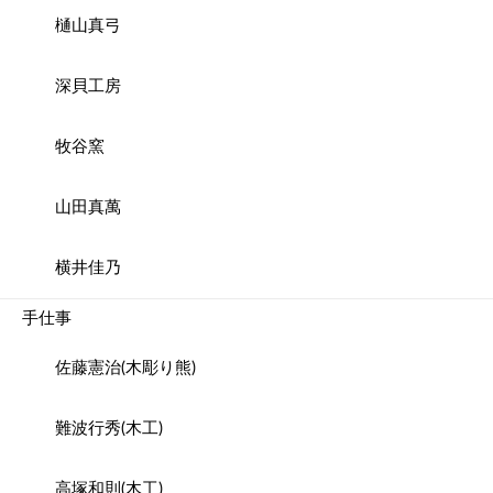
樋山真弓
深貝工房
牧谷窯
山田真萬
横井佳乃
手仕事
佐藤憲治(木彫り熊)
難波行秀(木工)
高塚和則(木工)