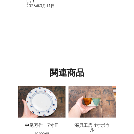
い！
2026年3月11日
関連商品
中尾万作 7寸皿
深貝工房 4寸ボウ
ル
10,000+税