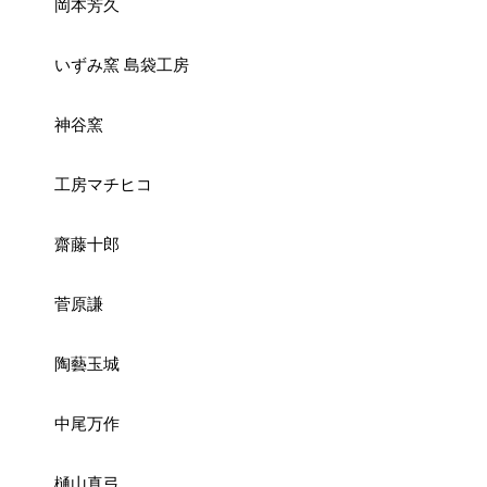
岡本芳久
いずみ窯 島袋工房
神谷窯
工房マチヒコ
齋藤十郎
菅原謙
陶藝玉城
中尾万作
樋山真弓