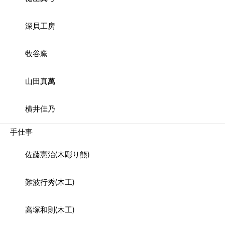
深貝工房
牧谷窯
山田真萬
横井佳乃
手仕事
佐藤憲治(木彫り熊)
難波行秀(木工)
高塚和則(木工)