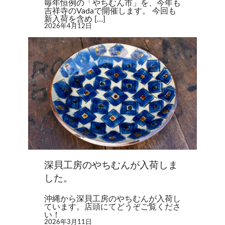
毎年恒例の「やちむん市」を、今年も
吉祥寺のVadaで開催します。 今回も
新入荷を含め […]
2026年4月12日
深貝工房のやちむんが入荷しま
した。
沖縄から深貝工房のやちむんが入荷し
ています。店頭にてどうぞご覧くださ
い！
2026年3月11日