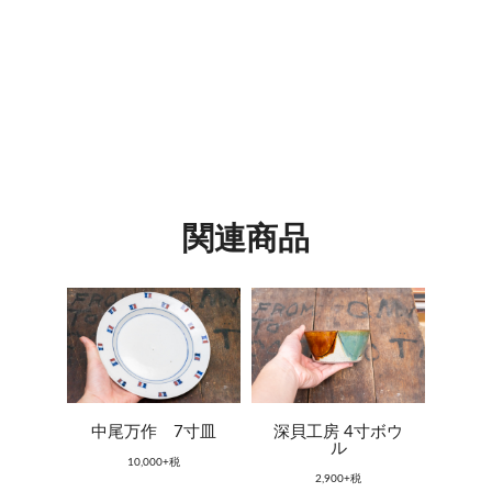
関連商品
中尾万作 7寸皿
深貝工房 4寸ボウ
ル
10,000+税
2,900+税