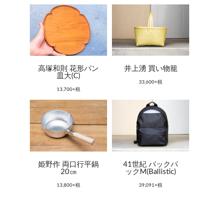
高塚和則 花形パン
井上湧 買い物籠
皿大(C)
33,600+税
13,700+税
姫野作 両口行平鍋
41世紀 バックパ
20㎝
ックM(Ballistic)
13,800+税
39,091+税