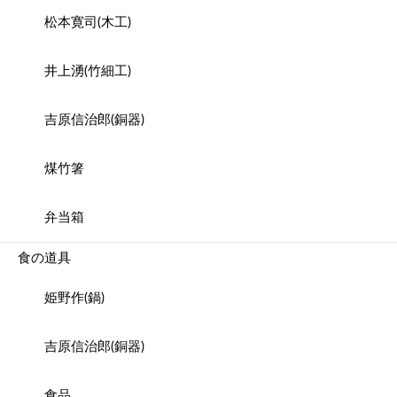
松本寛司(木工)
井上湧(竹細工)
吉原信治郎(銅器)
煤竹箸
弁当箱
食の道具
姫野作(鍋)
吉原信治郎(銅器)
食品