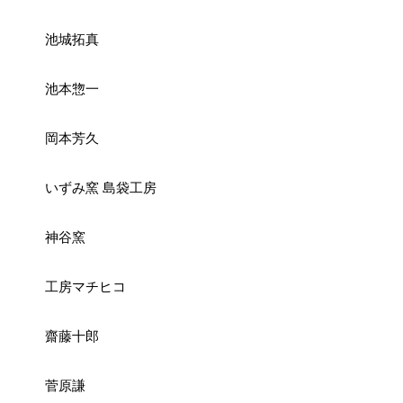
池城拓真
池本惣一
岡本芳久
いずみ窯 島袋工房
神谷窯
工房マチヒコ
齋藤十郎
菅原謙