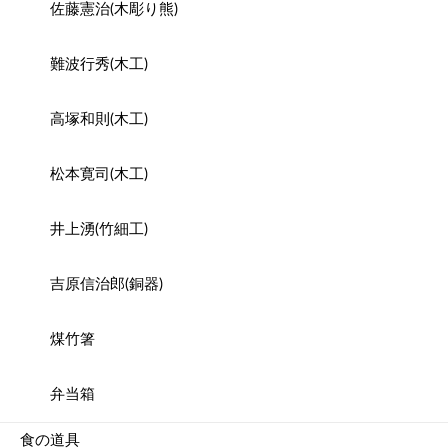
佐藤憲治(木彫り熊)
難波行秀(木工)
高塚和則(木工)
松本寛司(木工)
井上湧(竹細工)
吉原信治郎(銅器)
煤竹箸
弁当箱
食の道具