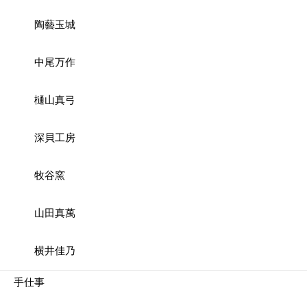
陶藝玉城
中尾万作
樋山真弓
深貝工房
牧谷窯
山田真萬
横井佳乃
手仕事