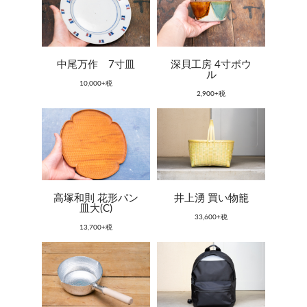
中尾万作 7寸皿
深貝工房 4寸ボウ
ル
10,000+税
2,900+税
高塚和則 花形パン
井上湧 買い物籠
皿大(C)
33,600+税
13,700+税