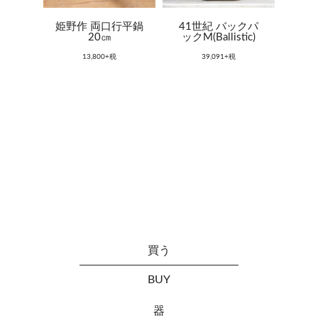
姫野作 両口行平鍋
41世紀 バックパ
20㎝
ックM(Ballistic)
13,800+税
39,091+税
買う
BUY
器