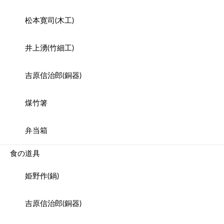
松本寛司(木工)
井上湧(竹細工)
吉原信治郎(銅器)
煤竹箸
弁当箱
食の道具
姫野作(鍋)
吉原信治郎(銅器)