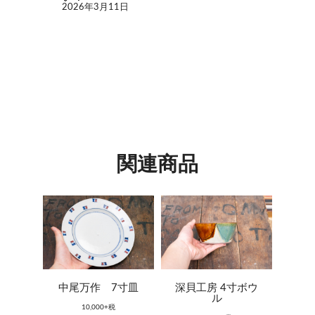
2026年3月11日
関連商品
中尾万作 7寸皿
深貝工房 4寸ボウ
ル
10,000+税