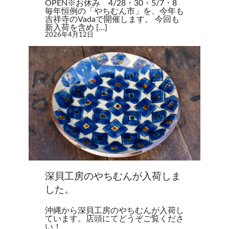
OPEN※お休み 4/28・30・5/7・8
毎年恒例の「やちむん市」を、今年も
吉祥寺のVadaで開催します。 今回も
新入荷を含め […]
2026年4月12日
深貝工房のやちむんが入荷しま
した。
沖縄から深貝工房のやちむんが入荷し
ています。店頭にてどうぞご覧くださ
い！