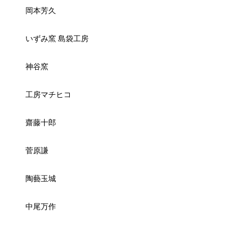
岡本芳久
いずみ窯 島袋工房
神谷窯
工房マチヒコ
齋藤十郎
菅原謙
陶藝玉城
中尾万作