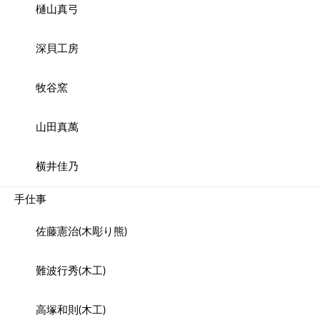
樋山真弓
深貝工房
牧谷窯
山田真萬
横井佳乃
手仕事
佐藤憲治(木彫り熊)
難波行秀(木工)
高塚和則(木工)