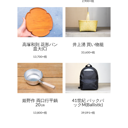
2,900+税
高塚和則 花形パン
井上湧 買い物籠
皿大(C)
33,600+税
13,700+税
姫野作 両口行平鍋
41世紀 バックパ
20㎝
ックM(Ballistic)
13,800+税
39,091+税