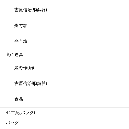
吉原信治郎(銅器)
煤竹箸
弁当箱
食の道具
姫野作(鍋)
吉原信治郎(銅器)
食品
41世紀(バッグ)
バッグ