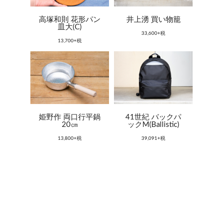
高塚和則 花形パン
井上湧 買い物籠
皿大(C)
33,600+税
13,700+税
姫野作 両口行平鍋
41世紀 バックパ
20㎝
ックM(Ballistic)
13,800+税
39,091+税