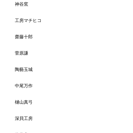
神谷窯
工房マチヒコ
齋藤十郎
菅原謙
陶藝玉城
中尾万作
樋山真弓
深貝工房