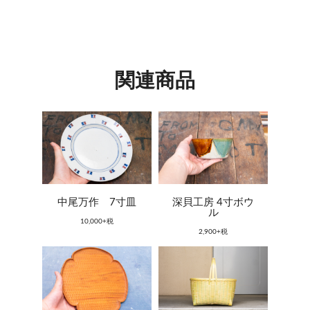
関連商品
中尾万作 7寸皿
深貝工房 4寸ボウ
ル
10,000+税
2,900+税