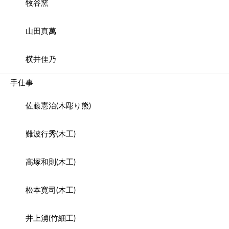
牧谷窯
山田真萬
横井佳乃
手仕事
佐藤憲治(木彫り熊)
難波行秀(木工)
高塚和則(木工)
松本寛司(木工)
井上湧(竹細工)