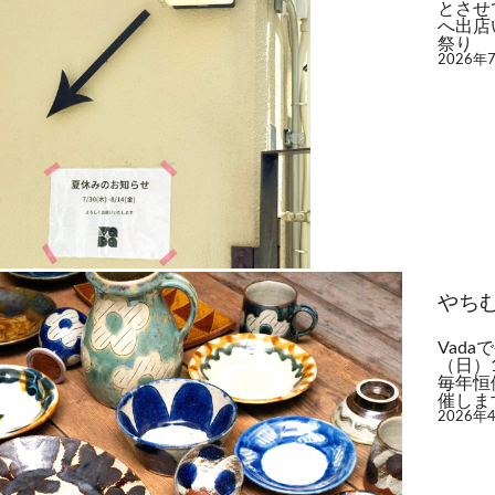
とさせ
へ出店い
祭り ◯
2026年
やち
Vada
（日）1
毎年恒
催しま
2026年