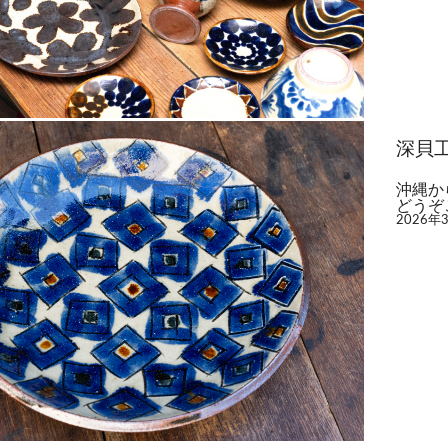
深貝
沖縄か
どうぞ
2026年