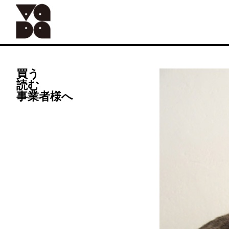
Skip
to
content
買う
読む
ALL
器
事業者様へ
手仕事
Vadaオリジナル
食の道具
41世紀(バッグ)
バッグ
アンティーク