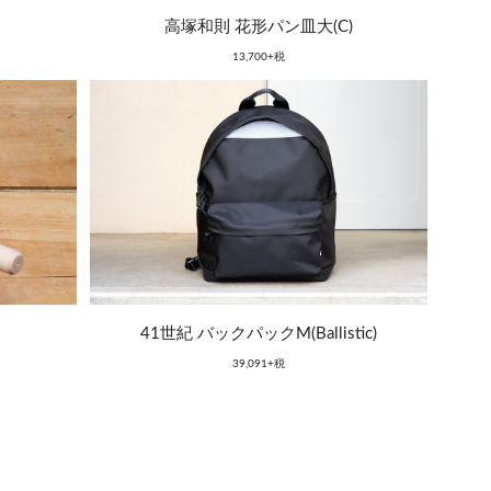
高塚和則 花形パン皿大(C)
13,700+税
41世紀 バックパックM(Ballistic)
39,091+税