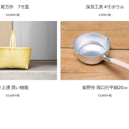
中尾万作 7寸皿
深貝工房 4寸ボウル
10,000+税
2,900+税
井上湧 買い物籠
姫野作 両口行平鍋20㎝
33,600+税
13,800+税