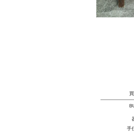
買
B
手