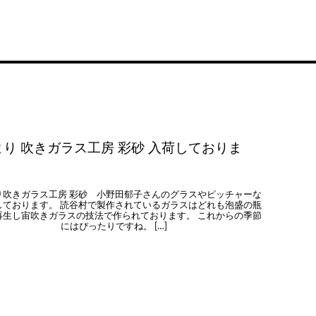
り 吹きガラス工房 彩砂 入荷しておりま
り吹きガラス工房 彩砂 小野田郁子さんのグラスやピッチャーな
しております。 読谷村で製作されているガラスはどれも泡盛の瓶
再生し宙吹きガラスの技法で作られております。 これからの季節
にはぴったりですね。 […]