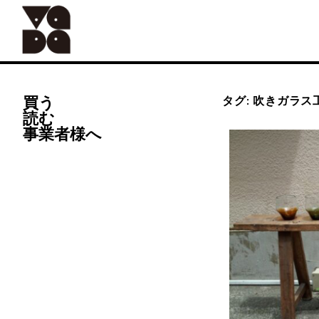
Skip
to
content
買う
タグ:
吹きガラス
読む
ALL
器
事業者様へ
手仕事
Vadaオリジナル
食の道具
41世紀(バッグ)
バッグ
アンティーク