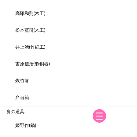
高塚和則(木工)
松本寛司(木工)
井上湧(竹細工)
吉原信治郎(銅器)
煤竹箸
弁当箱
食の道具
姫野作(鍋)