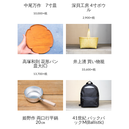
中尾万作 7寸皿
深貝工房 4寸ボウ
ル
10,000+税
2,900+税
高塚和則 花形パン
井上湧 買い物籠
皿大(C)
33,600+税
13,700+税
姫野作 両口行平鍋
41世紀 バックパ
20㎝
ックM(Ballistic)