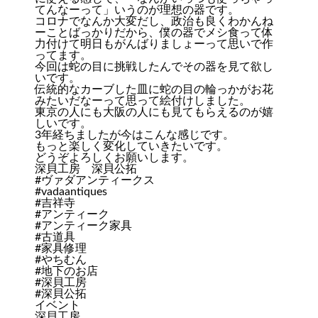
てんなーって」いうのが理想の器です。
コロナでなんか大変だし、政治も良くわかんね
ーことばっかりだから、僕の器でメシ食って体
力付けて明日もがんばりましょーって思いで作
ってます。
今回は蛇の目に挑戦したんでその器を見て欲し
いです。
伝統的なカーブした皿に蛇の目の輪っかがお花
みたいだなーって思って絵付けしました。
東京の人にも大阪の人にも見てもらえるのが嬉
しいです。
3年経ちましたが今はこんな感じです。
もっと楽しく変化していきたいです。
どうぞよろしくお願いします。
深貝工房 深貝公拓
#ヴァダアンティークス
#vadaantiques
#吉祥寺
#アンティーク
#アンティーク家具
#古道具
#家具修理
#やちむん
#地下のお店
#深貝工房
#深貝公拓
イベント
深貝工房