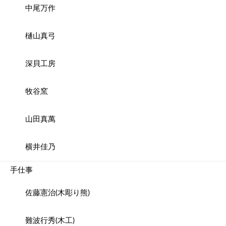
中尾万作
樋山真弓
深貝工房
牧谷窯
山田真萬
横井佳乃
手仕事
佐藤憲治(木彫り熊)
難波行秀(木工)