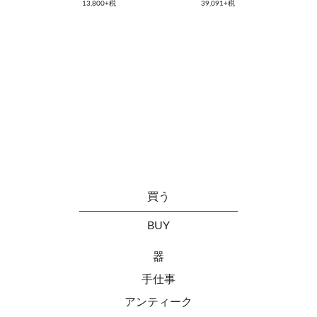
13,800+税
39,091+税
買う
BUY
器
手仕事
アンティーク