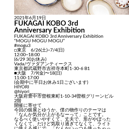
2021年6月19日
FUKAGAI KOBO 3rd
Anniversary Exhibition
FUKAGAI KOBO 3rd Anniversary Exhibition
“MOGU MOGU MOGU”
#mogu3
□東京 6/26(土)~7/4(日)
12:00~18:00
(6/29 30お休み)
Vada/ヴァダアンティークス
東京都武蔵野市吉祥寺本町1-30-6 B1
■大阪 7/9(金)〜18(日)
11:00-17:00
(会期中に平日お休み1日ございます)
HIYORI
@hiyori______
大阪府豊中市曽根東町1-10-34曽根グリーンビル
2階
開催に寄せて
今回の個展とゆうか、僕の物作りのテーマは
「なんか気分が上がるなーって」ことです。
なるべく使いやすくて、丈夫で、形がやぼった
くなくて、だけど気取り過ぎてなくて、ライト
に使える感じで、「なんかいっつも使っちゃっ