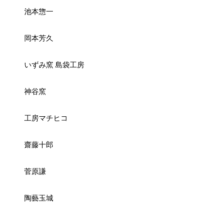
池本惣一
岡本芳久
いずみ窯 島袋工房
神谷窯
工房マチヒコ
齋藤十郎
菅原謙
陶藝玉城