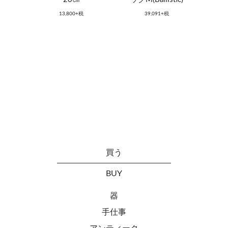
13,800+税
39,091+税
買う
BUY
器
手仕事