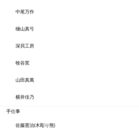
中尾万作
樋山真弓
深貝工房
牧谷窯
山田真萬
横井佳乃
手仕事
佐藤憲治(木彫り熊)