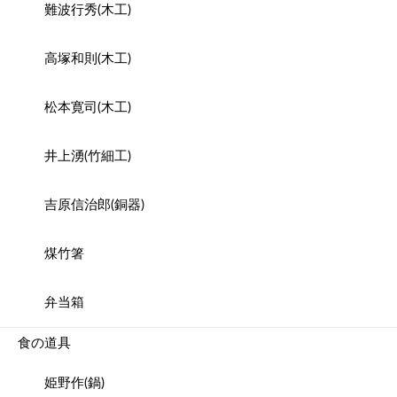
難波行秀(木工)
高塚和則(木工)
松本寛司(木工)
井上湧(竹細工)
吉原信治郎(銅器)
煤竹箸
弁当箱
食の道具
姫野作(鍋)