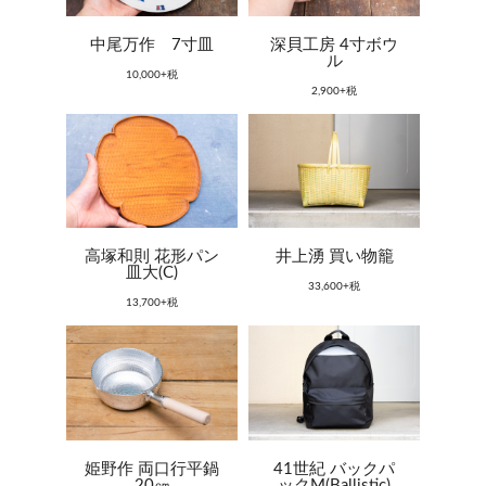
中尾万作 7寸皿
深貝工房 4寸ボウ
ル
10,000+税
2,900+税
高塚和則 花形パン
井上湧 買い物籠
皿大(C)
33,600+税
13,700+税
姫野作 両口行平鍋
41世紀 バックパ
20㎝
ックM(Ballistic)