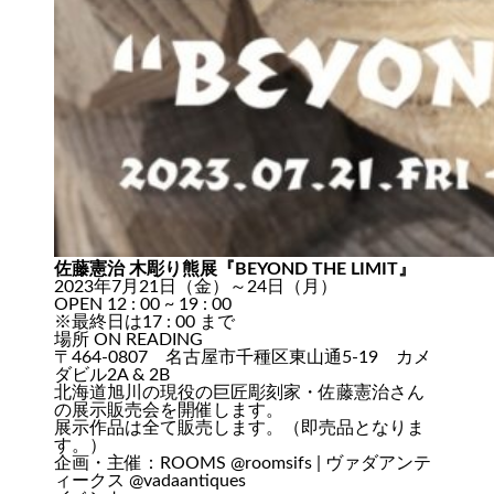
佐藤憲治 木彫り熊展『BEYOND THE LIMIT』
2023年7月21日（金）～24日（月）
OPEN 12 : 00 ~ 19 : 00
※最終日は17 : 00 まで
場所
ON READING
〒464-0807 名古屋市千種区東山通5-19 カメ
ダビル2A & 2B
北海道旭川の現役の巨匠彫刻家・佐藤憲治さん
の展示販売会を開催します。
展示作品は全て販売します。（即売品となりま
す。）
企画・主催：ROOMS
@roomsifs
| ヴァダアンテ
ィークス
@vadaantiques