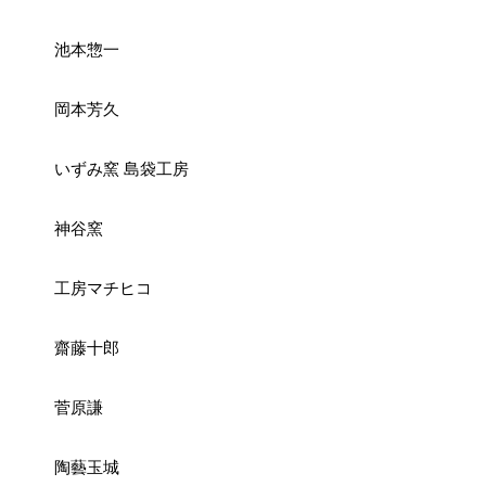
池本惣一
岡本芳久
いずみ窯 島袋工房
神谷窯
工房マチヒコ
齋藤十郎
菅原謙
陶藝玉城