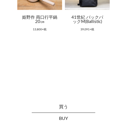
姫野作 両口行平鍋
41世紀 バックパ
20㎝
ックM(Ballistic)
13,800+税
39,091+税
買う
BUY