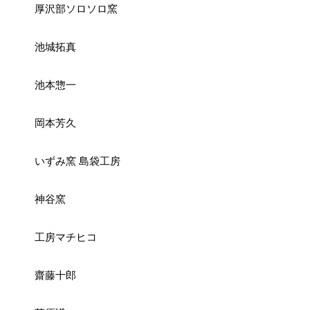
厚沢部ソロソロ窯
池城拓真
池本惣一
岡本芳久
いずみ窯 島袋工房
神谷窯
工房マチヒコ
齋藤十郎