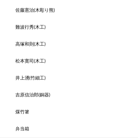
佐藤憲治(木彫り熊)
難波行秀(木工)
高塚和則(木工)
松本寛司(木工)
井上湧(竹細工)
吉原信治郎(銅器)
煤竹箸
弁当箱