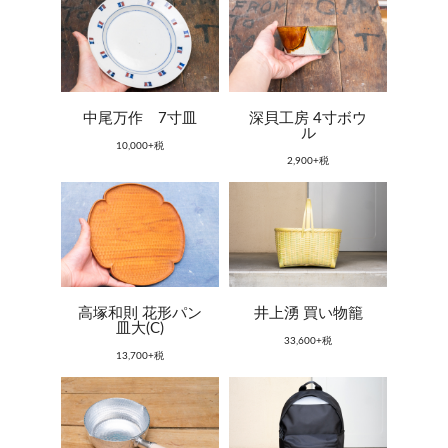
中尾万作 7寸皿
深貝工房 4寸ボウ
ル
10,000+税
2,900+税
高塚和則 花形パン
井上湧 買い物籠
皿大(C)
33,600+税
13,700+税