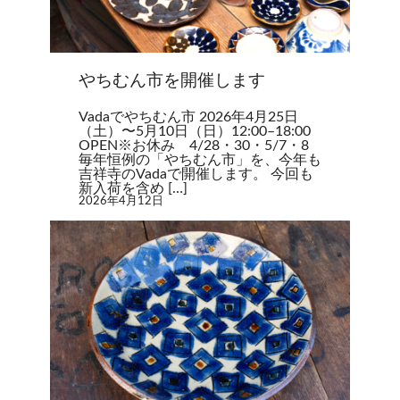
やちむん市を開催します
Vadaでやちむん市 2026年4月25日
（土）〜5月10日（日）12:00–18:00
OPEN※お休み 4/28・30・5/7・8
毎年恒例の「やちむん市」を、今年も
吉祥寺のVadaで開催します。 今回も
新入荷を含め […]
2026年4月12日